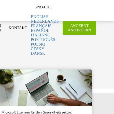
SPRACHE
ENGLISH
NEDERLANDS
N
ANGEBOT
FRANÇAIS
KONTAKT
N
ANFORDERN
ESPAÑOL
ITALIANO
PORTUGUÊS
POLSKI
ČESKY
DANSK
Microsoft Lizenzen für den Gesundheitssektor: